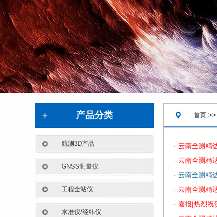
.
产品分类
首页
>>
航测3D产品
云南全测精
·
云南全测精
·
GNSS测量仪
云南全测精
·
工程全站仪
云南全测精
·
喜报|热烈
·
水准仪/经纬仪