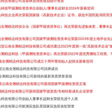
达科技有限公司喜获林业调查规划设计资质
科技甲级测绘资质单位创始人/董事长赵财全2024年新春贺词
达科技企业再次荣获国家级《高新技术企业》证书，获批中国民航局民用
南全测精达科技企业（国家甲级资质单位）再次荣获先进集体奖，董事长
南全测精达科技有限公司国家甲级测绘资质单位荣获2023年度土地学会先
贺云南全测精达科技有限公司成功通过2023年度第一批“高新技术企业”
全测精达科技（甲级测绘资质单位）再次荣获2022年度优秀测绘工程奖、
云南全测精达科技有限公司成立十周年暨创始人赵财全新春贺词
祝贺云南全测精达科技有限公司挂牌成功
南全测精达科技有限公司获得的最新资质荣誉喜报
恭喜云南全测精达科技有限公司获得国家甲级测绘资质五项
测精达科技有限公司获得国家甲级资质/专精特新成长企业荣誉
达科技有限公司创始人董事长赵财全荣获先进个人奖
达科技有限公司航测应急队受国家应急部表彰荣誉