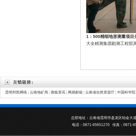
1：500精细地形测量项
大全精测集团勘测工程部其
昆明邦凯网络
|
云南地矿局
|
搜狐资讯
|
网易邮箱
|
云南省自然资源厅
|
中国科学院
总部地址：云南省昆明市盘龙区铂金大道
电话：0871-65651270 传真：0871-6