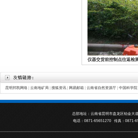
仪器交货前控制点往返检
昆明邦凯网络
|
云南地矿局
|
搜狐资讯
|
网易邮箱
|
云南省自然资源厅
|
中国科学院
总部地址：云南省昆明市盘龙区铂金大道
电话：0871-65651270 传真：0871-6